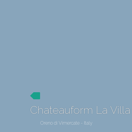
Chateauform La Villa G
Oreno di Vimercate - Italy