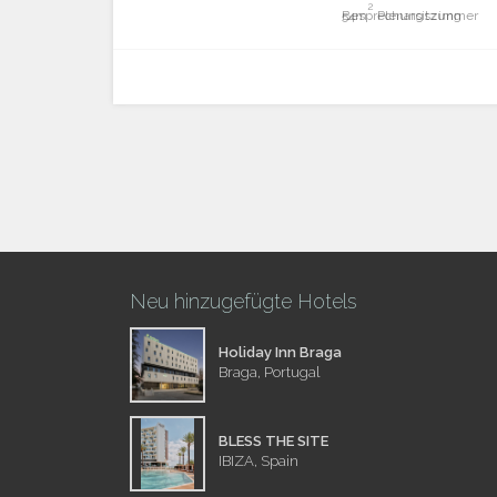
2
Besprechungszimmer
54m
Plenarsitzung
Neu hinzugefügte Hotels
Holiday Inn Braga
Braga, Portugal
BLESS THE SITE
IBIZA, Spain