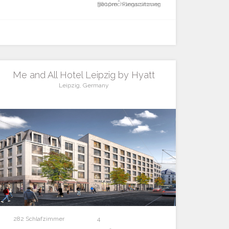
Besprechungszimmer
3600m
Plenarsitzung
Me and All Hotel Leipzig by Hyatt
Leipzig, Germany
282 Schlafzimmer
4