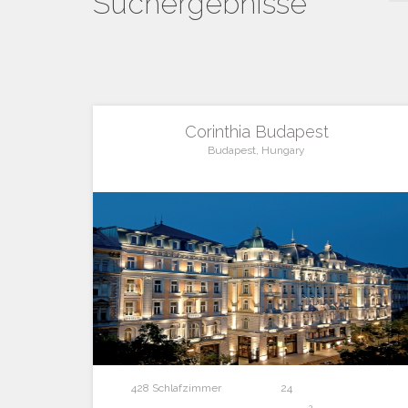
Suchergebnisse
Corinthia Budapest
Budapest, Hungary
428 Schlafzimmer
24
2