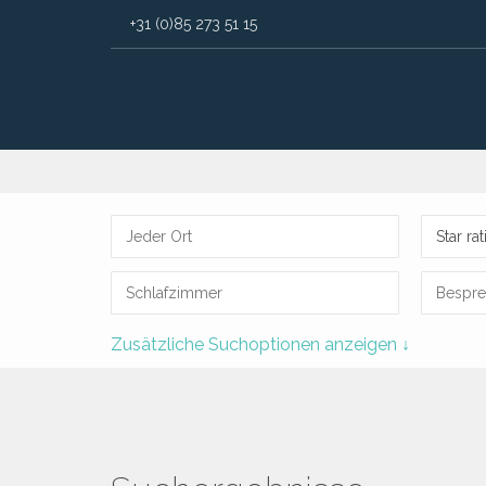
+31 (0)85 273 51 15
Star ra
Zusätzliche Suchoptionen anzeigen ↓