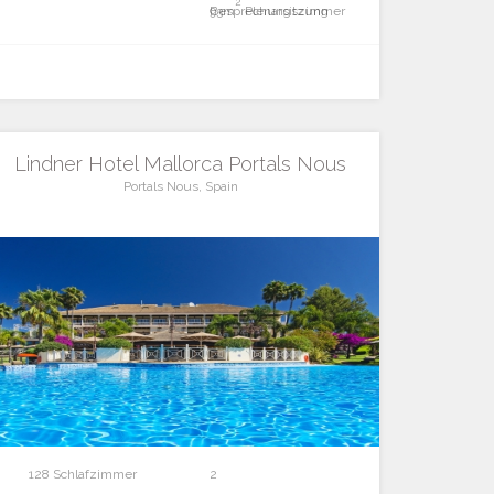
2
Besprechungszimmer
93m
Plenarsitzung
Lindner Hotel Mallorca Portals Nous
Portals Nous, Spain
128 Schlafzimmer
2