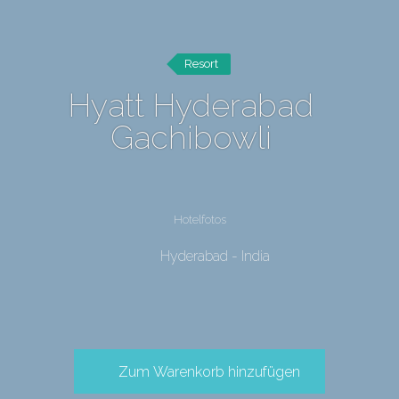
Resort
Hyatt Hyderabad
Gachibowli
Hotelfotos
Hyderabad - India